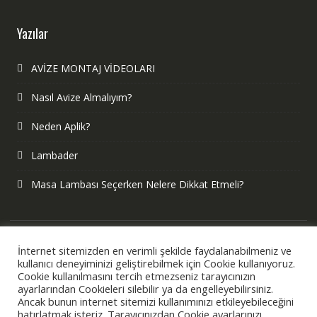
Yazılar
AVİZE MONTAJ VİDEOLARI
Nasıl Avize Almalıyım?
Neden Aplik?
Lambader
Masa Lambası Seçerken Nelere Dikkat Etmeli?
İnternet sitemizden en verimli şekilde faydalanabilmeniz ve
kullanıcı deneyiminizi geliştirebilmek için Cookie kullanıyoruz.
Cookie kullanılmasını tercih etmezseniz tarayıcınızın
ayarlarından Cookieleri silebilir ya da engelleyebilirsiniz.
Ancak bunun internet sitemizi kullanımınızı etkileyebileceğini
hatırlatmak isteriz. Tarayıcınızdan Cookie ayarlarınızı