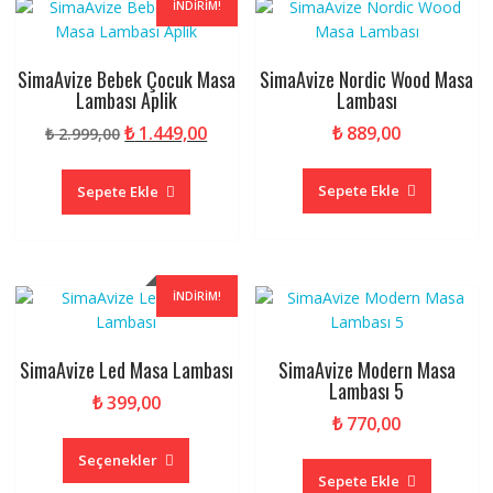
İNDIRIM!
SimaAvize Bebek Çocuk Masa
SimaAvize Nordic Wood Masa
Lambası Aplik
Lambası
Orijinal
Şu
₺
1.449,00
₺
889,00
₺
2.999,00
fiyat:
andaki
₺ 2.999,00.
fiyat:
Sepete Ekle
Sepete Ekle
₺ 1.449,00.
İNDIRIM!
SimaAvize Led Masa Lambası
SimaAvize Modern Masa
Lambası 5
₺
399,00
₺
770,00
Bu
ürünün
Seçenekler
Sepete Ekle
birden