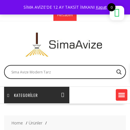
Skip
0 544 598 85 86
sima@simaavize.com
SİMA AVİZE'DE 12 AY TAKSİT İMKANI
Kapat
0
to
Hesabım
content
KATEGORİLER
Home
Ürünler