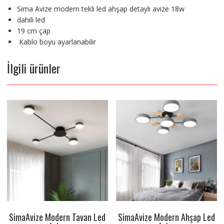
Sima Avize modern tekli led ahşap detaylı avize 18w
dahili led
19 cm çap
Kablo boyu ayarlanabilir
İlgili ürünler
SimaAvize Modern Tavan Led
SimaAvize Modern Ahşap Led