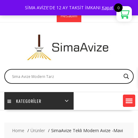
Skip
0 544 598 85 86
sima@simaavize.com
SİMA AVİZE'DE 12 AY TAKSİT İMKANI
Kapat
0
to
Hesabım
content
KATEGORİLER
Home
Ürünler
SimaAvize Tekli Modern Avize -Mavi