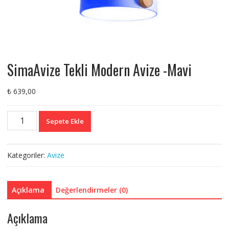
SimaAvize Tekli Modern Avize -Mavi
₺
639,00
SimaAvize
Sepete Ekle
Tekli
Modern
Avize
Kategoriler:
Avize
-
Mavi
adet
Açıklama
Değerlendirmeler (0)
Açıklama